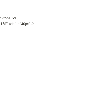
a2fbda15d" 
a15d" width="40px" />