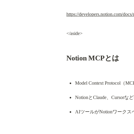
https://developers.notion.com/docs
</aside>
Notion MCPとは
Model Context P
NotionとClaude、Cu
AIツールがNotionワ