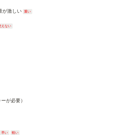
量が激しい 
重い
使えない
キーが必要）
早い
軽い