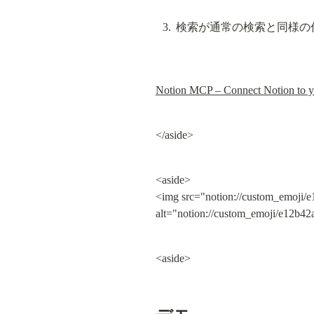
検索が通常の検索と同様の
Notion MCP – Connect Notion to yo
</aside>
<aside>

<img src="notion://custom_emoji/
alt="notion://custom_emoji/e12b4
<aside>