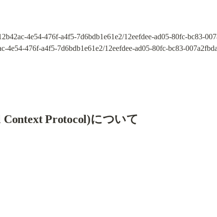
e12b42ac-4e54-476f-a4f5-7d6bdb1e61e2/12eefdee-ad05-80fc-bc83-007
2ac-4e54-476f-a4f5-7d6bdb1e61e2/12eefdee-ad05-80fc-bc83-007a2fbd
el Context Protocol)について