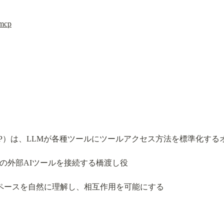
/mcp
rotocol（MCP）は、LLMが各種ツールにツールアクセス方法を標準化
rsorなどの外部AIツールを接続する橋渡し役
ークスペースを自然に理解し、相互作用を可能にする