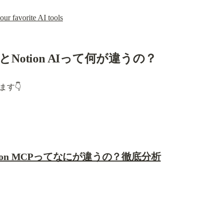
ur favorite AI tools
 MCPとNotion AIって何が違うの？
す👇
 + Notion MCPってなにが違うの？徹底分析