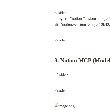
<aside>

<img src="notion://custom_emoji/
alt="notion://custom_emoji/e12b4
<aside>
3. Notion MCP (Mod
</aside>
<aside>