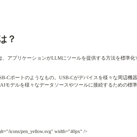
は？
）は、アプリケーションがLLMにツールを提供する方法を標準
USB-Cポートのようなもの。USB-Cがデバイスを様々な周辺
はAIモデルを様々なデータソースやツールに接続するための標
alt="/icons/pen_yellow.svg" width="40px" />