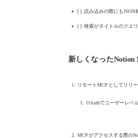
[ ]  読み込みの際にも
[ ]  検索がタイトルの
新しくなったNotion MCP
OAuthでユーザーレ
MCP がアクセスする際のN