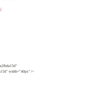
る
a2fbda15d" 
a15d" width="40px" />