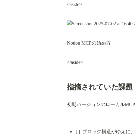
<aside>
Notion MCPの始め方
</aside>
指摘されていた課題
初期バージョンのローカルMC
[ ]  ブロック構造がゆ